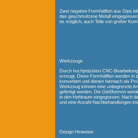
Zwei negative Formhälften aus Gips bi
das geschmolzene Metall eingegossen w
es möglich, auch Teile von großer Komp
Werkzeuge
Durch hochpräzision CNC-Bearbeitung 
erzeugt. Diese Formhälften werden in
konvertiert und dienen hiernach als P
Werkzeug können eine unbegrenzte An
gefertigt werden. Die Gießformen werde
in den Hohlraum eingegossen. Nach dem
und eine Anzahl Nachbehandlungen kön
Design Hinweise