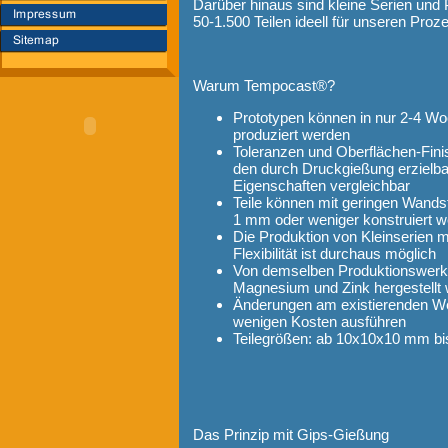
Darüber hinaus sind kleine Serien und 
50-1.500 Teilen ideell für unseren Proz
Warum Tempocast®?
Prototypen können in nur 2-4 W
produziert werden
Toleranzen und Oberflächen-Finis
den durch Druckgießung erzielb
Eigenschaften vergleichbar
Teile können mit geringen Wands
1 mm oder weniger konstruiert 
Die Produktion von Kleinserien 
Flexibilität ist durchaus möglich
Von demselben Produktionswerkz
Magnesium und Zink hergestellt
Änderungen am existierenden Wer
wenigen Kosten ausführen
Teilegrößen: ab 10x10x10 mm b
Das Prinzip mit Gips-Gießung