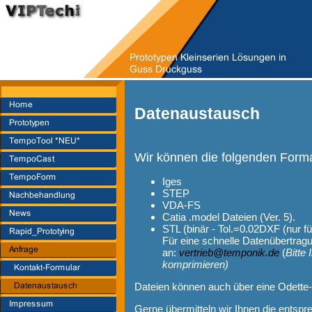
Datenaustausch
Wir können die folgenden Form
Iges
STEP
VDA-FS
Catia .model Dateien (Ver. 5).
STL (binär - Tol.=0.02DXF (nur f
Für eine schnelle Datenübertrag
an:
vertrieb@temponik.de
(
Bitte
komprimieren)
Dateien können auch über eine Odette
Gerne übermitteln wir Ihnen die entsp